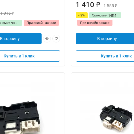
1 410
₽
1 555
₽
1 015
₽
- 9%
Экономия
145
₽
ономия
При онлайн-заказе
При онлайн-заказе
90
₽
В корзину
В корзину
Купить в 1 клик
Купить в 1 клик