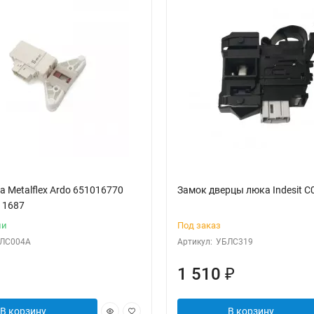
 Metalflex Ardо 651016770
Замок дверцы люка Indesit 
11687
ии
Под заказ
ЛС004А
Артикул:
УБЛС319
1 510
₽
В корзину
В корзину