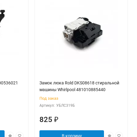
C00536021
Замок люка Rold DKS08618 стиральной
машины Whirlpool 481010885440
Под заказ
Артикул:
УБЛС319Б
825
₽
В корзину