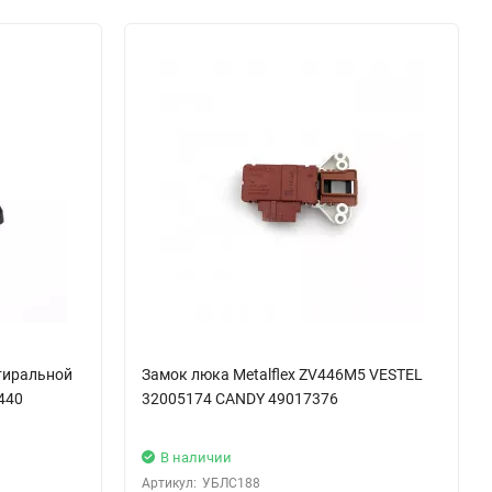
тиральной
Замок люка Metalflex ZV446M5 VESTEL
440
32005174 CANDY 49017376
В наличии
Артикул:
УБЛС188