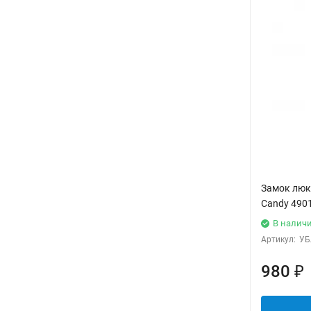
Замок люка
Candy 490
В налич
Артикул:
УБ
980
₽