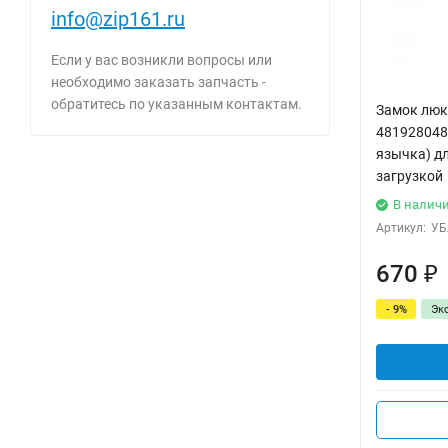
info@zip161.ru
Если у вас возникли вопросы или
необходимо заказать запчасть -
обратитесь по указанным контактам.
Замок люка
481928048
язычка) д
загрузкой
В налич
Артикул:
УБ
670
₽
- 9%
Эк