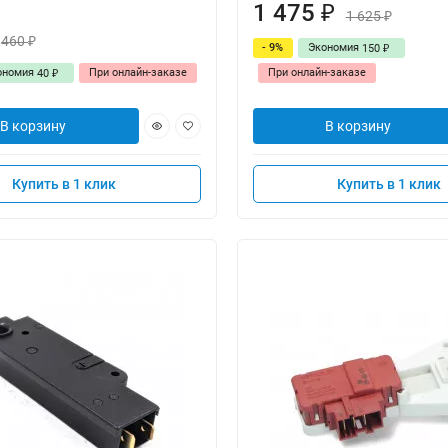
1 475
₽
1 625
₽
460
₽
- 9%
Экономия
150
₽
ономия
При онлайн-заказе
При онлайн-заказе
40
₽
В корзину
В корзину
Купить в 1 клик
Купить в 1 клик