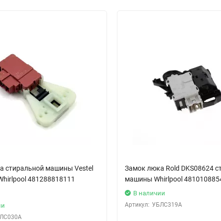
а стиральной машины Vestel
Замок люка Rold DKS08624 с
Whirlpool 481288818111
машины Whirlpool 481010885
В наличии
Артикул:
УБЛС319А
ии
ЛС030А