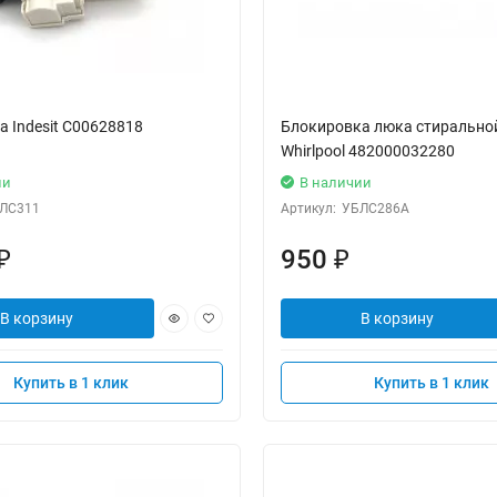
 Indesit C00628818
Блокировка люка стиральн
Whirlpool 482000032280
ии
В наличии
ЛС311
Артикул:
УБЛС286А
950
₽
₽
В корзину
В корзину
Купить в 1 клик
Купить в 1 клик