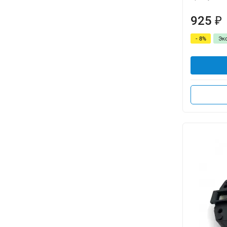
925
₽
- 8%
Эк