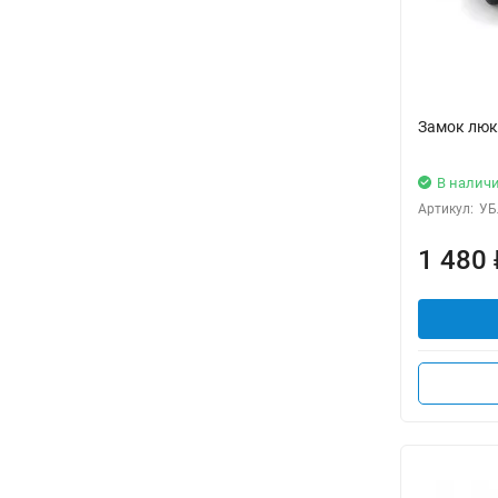
Замок люка
В налич
Артикул:
УБ
1 480