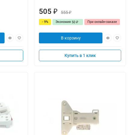
505
₽
555
₽
- 9%
Экономия
При онлайн-заказе
50
₽
В корзину
Купить в 1 клик