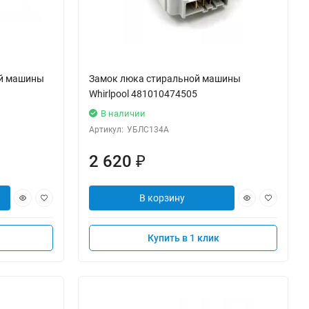
ой машины
Замок люка стиральной машины
Whirlpool 481010474505
В наличии
Артикул:
УБЛС134А
2 620
₽
В корзину
Купить в 1 клик