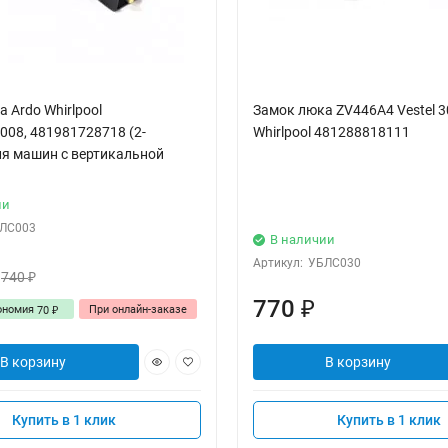
 Ardo Whirlpool
Замок люка ZV446A4 Vestel 
008, 481981728718 (2-
Whirlpool 481288818111
ля машин с вертикальной
ии
ЛС003
В наличии
Артикул:
УБЛС030
740
₽
770
₽
ономия
При онлайн-заказе
70
₽
В корзину
В корзину
Купить в 1 клик
Купить в 1 клик