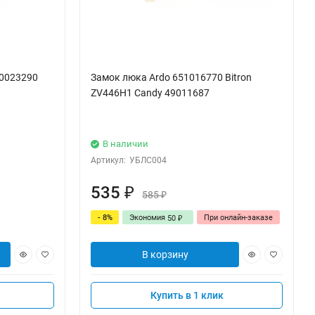
30023290
Замок люка Ardо 651016770 Bitron
ZV446H1 Candy 49011687
В наличии
Артикул:
УБЛС004
535
₽
585
₽
- 8%
Экономия
При онлайн-заказе
50
₽
В корзину
Купить в 1 клик