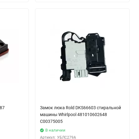
87
Замок люка Rold DKS66603 стиральной
машины Whirlpool 481010602648
C00375005
В наличии
Артикул:
УБЛС279А