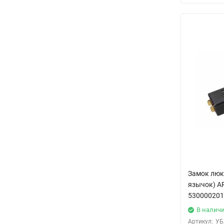
Замок люк
язычок) A
530000201
В налич
Артикул:
УБ