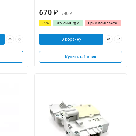
670
₽
740
₽
- 9%
Экономия
При онлайн-заказе
70
₽
В корзину
Купить в 1 клик