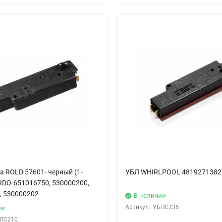
а ROLD 57601- черный (1-
УБЛ WHIRLPOOL 4819271382
RDO-651016750, 530000200,
, 530000202
В наличии
Артикул:
УБЛС236
ии
ЛС210