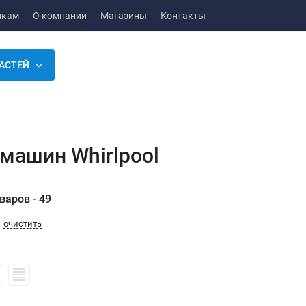
икам
О компании
Магазины
Контакты
АСТЕЙ
машин Whirlpool
варов - 49
очистить