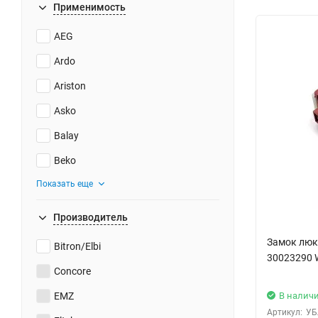
Применимость
AEG
Ardo
Ariston
Asko
Balay
Beko
Показать еще
Производитель
Замок люк
Bitron/Elbi
30023290 
Concore
В налич
EMZ
Артикул:
УБ