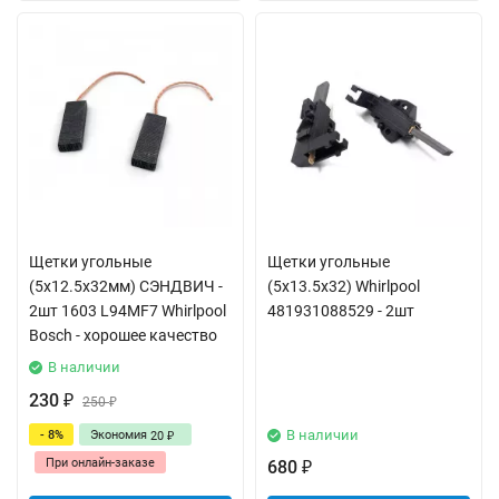
Щетки угольные
Щетки угольные
(5x12.5x32мм) СЭНДВИЧ -
(5x13.5x32) Whirlpool
2шт 1603 L94MF7 Whirlpool
481931088529 - 2шт
Bosch - хорошее качество
В наличии
230
₽
250
₽
В наличии
- 8%
Экономия
20
₽
При онлайн-заказе
680
₽