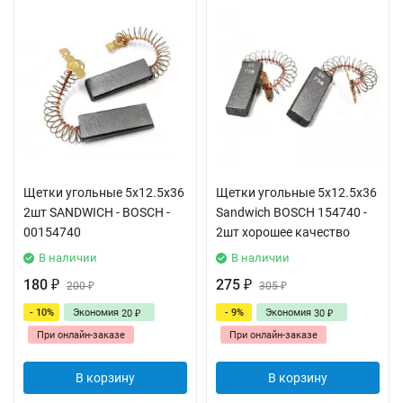
Щетки угольные 5x12.5x36
Щетки угольные 5x12.5x36
2шт SANDWICH - BOSCH -
Sandwich BOSCH 154740 -
00154740
2шт хорошее качество
В наличии
В наличии
180
275
₽
200
₽
305
₽
₽
- 10%
Экономия
- 9%
Экономия
20
30
₽
₽
При онлайн-заказе
При онлайн-заказе
В корзину
В корзину