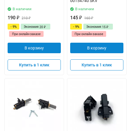
00154740 SKV
В наличии
В наличии
190
145
₽
210
₽
160
₽
₽
- 9%
Экономия
- 9%
Экономия
20
15
₽
₽
При онлайн-заказе
При онлайн-заказе
В корзину
В корзину
Купить в 1 клик
Купить в 1 клик