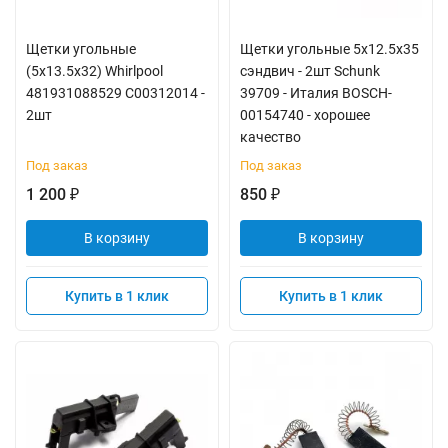
Щетки угольные
Щетки угольные 5x12.5x35
(5x13.5x32) Whirlpool
сэндвич - 2шт Schunk
481931088529 C00312014 -
39709 - Италия BOSCH-
2шт
00154740 - хорошее
качество
Под заказ
Под заказ
1 200
850
₽
₽
В корзину
В корзину
Купить в 1 клик
Купить в 1 клик