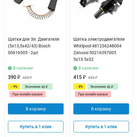
Щетки для Эл. Двигателя
Щетка электродвигателя
(5x13,5x42/43) Bosch
Whirlpool 481236248004
00616505 - 2шт
Zanussi 50216397005
5x13.5x32
В наличии
В наличии
390
415
₽
430
₽
455
₽
₽
- 9%
Экономия
- 8%
Экономия
40
40
₽
₽
При онлайн-заказе
При онлайн-заказе
В корзину
В корзину
Купить в 1 клик
Купить в 1 клик