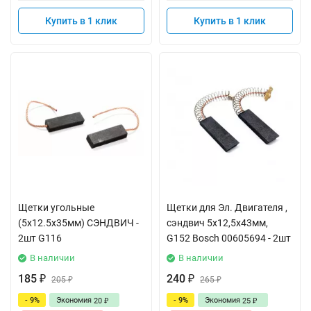
Купить в 1 клик
Купить в 1 клик
Щетки угольные
Щетки для Эл. Двигателя ,
(5x12.5x35мм) СЭНДВИЧ -
сэндвич 5x12,5x43мм,
2шт G116
G152 Bosch 00605694 - 2шт
В наличии
В наличии
185
240
₽
205
₽
265
₽
₽
- 9%
Экономия
- 9%
Экономия
20
25
₽
₽