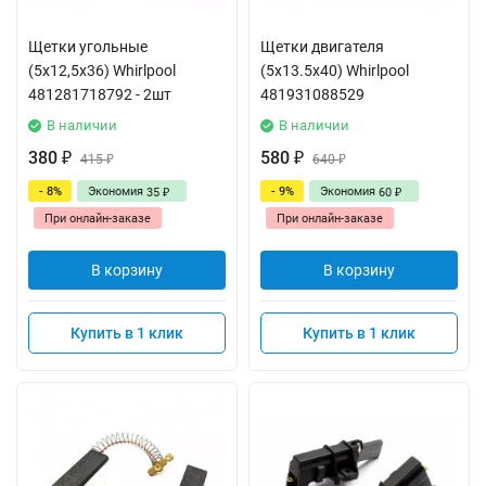
Щетки угольные
Щетки двигателя
(5x12,5x36) Whirlpool
(5x13.5x40) Whirlpool
481281718792 - 2шт
481931088529
В наличии
В наличии
380
580
₽
415
₽
640
₽
₽
- 8%
Экономия
- 9%
Экономия
35
60
₽
₽
При онлайн-заказе
При онлайн-заказе
В корзину
В корзину
Купить в 1 клик
Купить в 1 клик