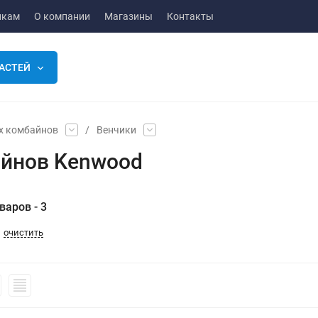
икам
О компании
Магазины
Контакты
АСТЕЙ
х комбайнов
/
Венчики
айнов Kenwood
варов - 3
очистить