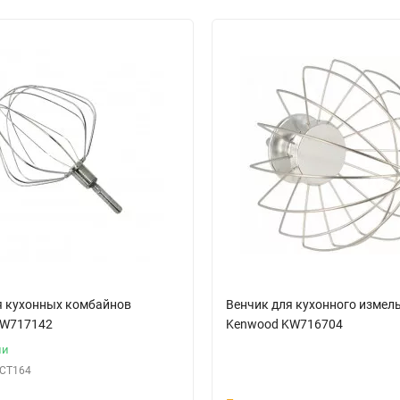
я кухонных комбайнов
Венчик для кухонного измел
KW717142
Kenwood KW716704
ии
СТ164