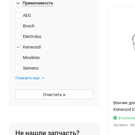
Применимость
AEG
Bosch
Electrolux
Kenwood
Moulinex
Siemens
Показать еще
Очистить
Венчик дл
Kenwood 
В налич
Артикул:
АК
Не нашли запчасть?