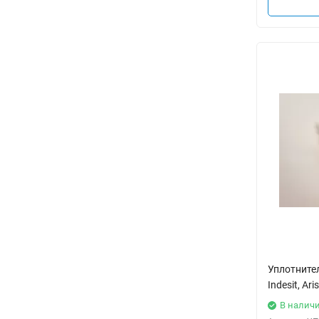
Уплотнител
Indesit, Ar
В налич