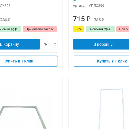
ЛХ393
Артикул:
УПЛХ399
715
₽
780
785
₽
₽
ономия
При онлайн-заказе
- 8%
Экономия
При о
70
70
₽
₽
В корзину
В корзину
Купить в 1 клик
Купить в 1 клик