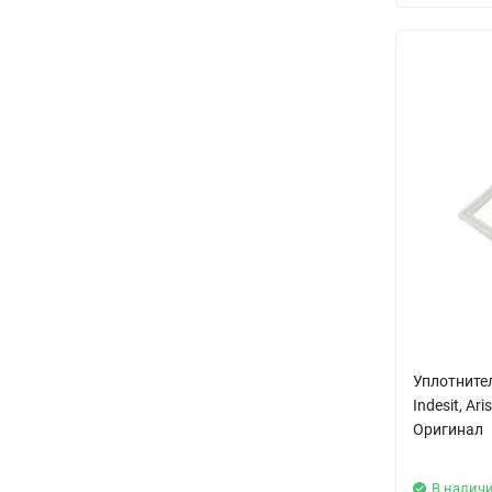
Уплотнител
Indesit, A
Оригинал
В налич