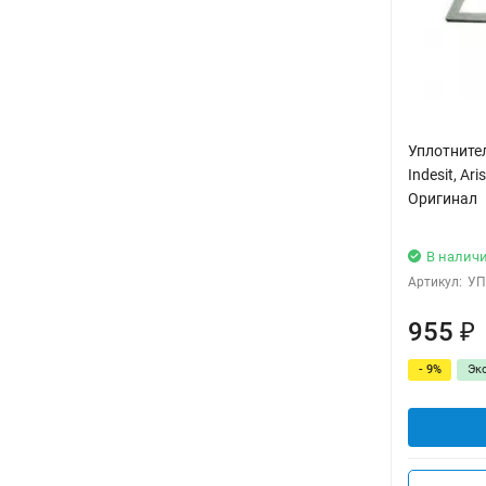
Уплотнител
Indesit, A
Оригинал
В налич
Артикул:
УП
955
₽
- 9%
Эк