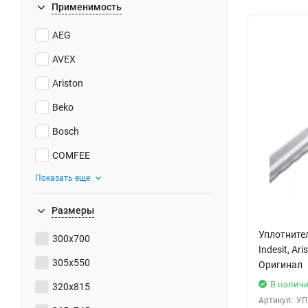
Применимость
AEG
AVEX
Ariston
Beko
Bosch
COMFEE
Показать еще
Размеры
Уплотнител
300x700
Indesit, A
305x550
Оригинал
В налич
320x815
Артикул:
УП