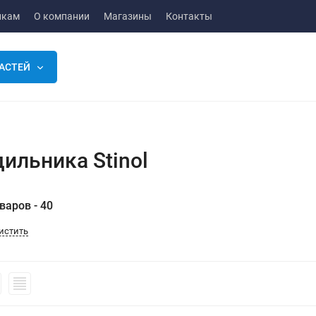
икам
О компании
Магазины
Контакты
АСТЕЙ
ильника Stinol
варов - 40
истить