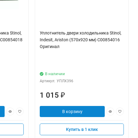
ка Stinol,
Уплотнитель двери холодильника Stinol,
) C00854018
Indesit, Ariston (570x920 мм) C00854016
Оригинал
В наличии
Артикул:
УПЛХ396
1 015
₽
В корзину
Купить в 1 клик