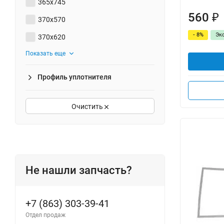
365x745
560
₽
370x570
- 8%
Эк
370x620
Показать еще
Профиль уплотнителя
Очистить
Не нашли запчасть?
+7 (863) 303-39-41
Отдел продаж