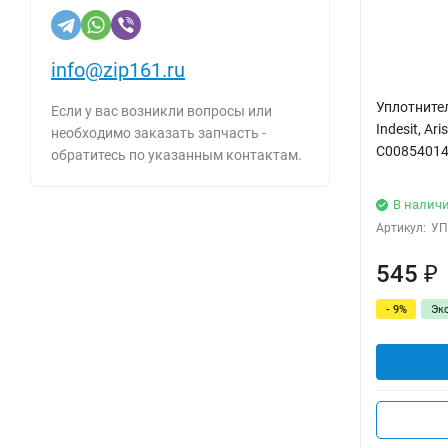
info@zip161.ru
Уплотнител
Если у вас возникли вопросы или
Indesit, A
необходимо заказать запчасть -
C00854014
обратитесь по указанным контактам.
В налич
Артикул:
УП
545
₽
- 9%
Эк