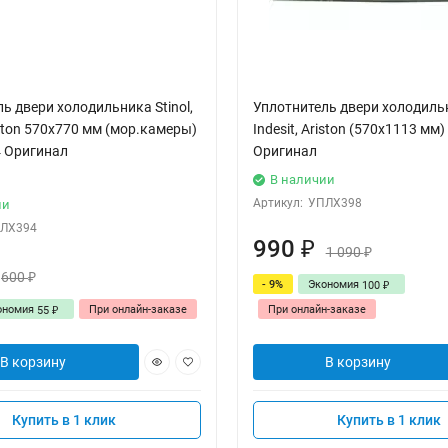
ь двери холодильника Stinol,
Уплотнитель двери холодильни
riston 570x770 мм (мор.камеры)
Indesit, Ariston (570x1113 мм
 Оригинал
Оригинал
В наличии
Артикул:
УПЛХ398
ии
ЛХ394
990
₽
1 090
₽
600
₽
- 9%
Экономия
100
₽
ономия
При онлайн-заказе
При онлайн-заказе
55
₽
В корзину
В корзину
Купить в 1 клик
Купить в 1 клик