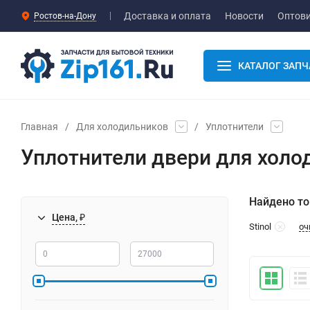
Доставка и оплата
Новости
Оптов
Ростов-на-Дону
КАТАЛОГ ЗАПЧ
Главная
/
Для холодильников
/
Уплотнители
Уплотнители двери для холод
Найдено то
Цена, ₽
оч
Stinol