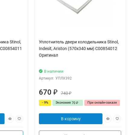
ка Stinol,
Уплотнитель двери холодильника Stinol,
) C00854011
Indesit, Ariston (570х340 мм) C00854012
Оригинал
В наличии
Артикул:
УПЛХ392
670
₽
740
₽
- 9%
Экономия
При онлайн-заказе
70
₽
В корзину