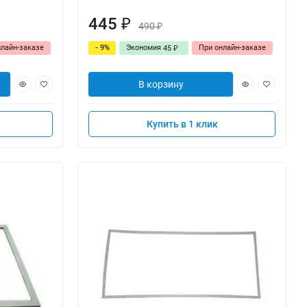
445
₽
490
₽
нлайн-заказе
- 9%
Экономия
При онлайн-заказе
45
₽
В корзину
Купить в 1 клик