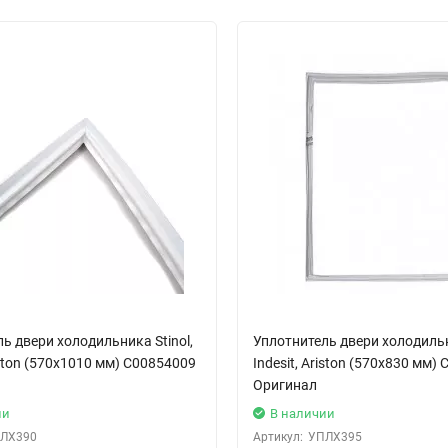
ь двери холодильника Stinol,
Уплотнитель двери холодильни
riston (570x1010 мм) C00854009
Indesit, Ariston (570x830 мм)
Оригинал
ии
В наличии
ЛХ390
Артикул:
УПЛХ395