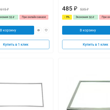
485
₽
615
535
₽
₽
ономия
При онлайн-заказе
- 9%
Экономия
При о
55
50
₽
₽
В корзину
В корзину
Купить в 1 клик
Купить в 1 клик