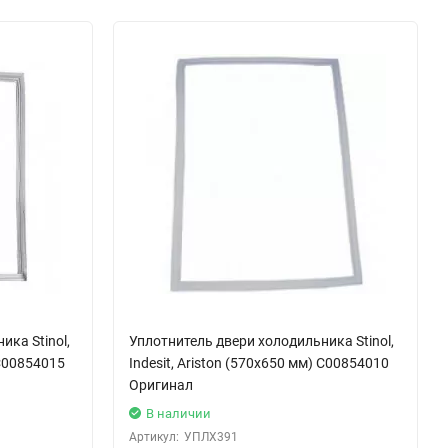
ка Stinol,
Уплотнитель двери холодильника Stinol,
 C00854015
Indesit, Ariston (570х650 мм) C00854010
Оригинал
В наличии
Артикул:
УПЛХ391