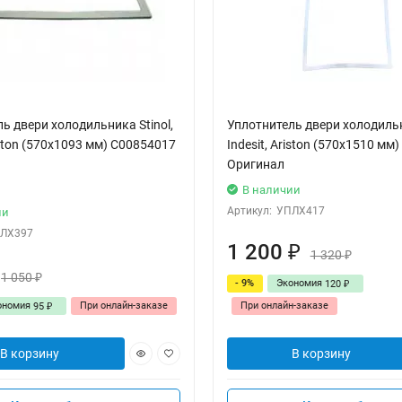
ь двери холодильника Stinol,
Уплотнитель двери холодильни
riston (570x1093 мм) C00854017
Indesit, Ariston (570x1510 мм
Оригинал
В наличии
Артикул:
УПЛХ417
ии
ЛХ397
1 200
₽
1 320
₽
1 050
₽
- 9%
Экономия
120
₽
ономия
При онлайн-заказе
При онлайн-заказе
95
₽
В корзину
В корзину