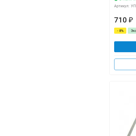
Артикул:
УП
710
₽
- 8%
Эк