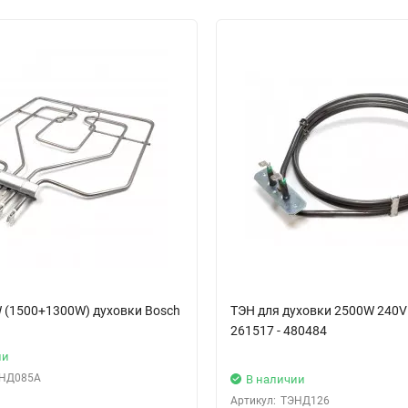
 (1500+1300W) духовки Bosch
ТЭН для духовки 2500W 240V
261517 - 480484
ии
НД085А
В наличии
Артикул:
ТЭНД126