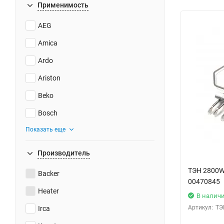
Применимость
AEG
Amica
Ardo
Ariston
Beko
Bosch
Показать еще
Производитель
ТЭН 2800W
Backer
00470845
Heater
В налич
Артикул:
ТЭ
Irca