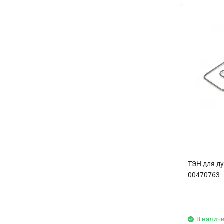
ТЭН для д
00470763
В налич