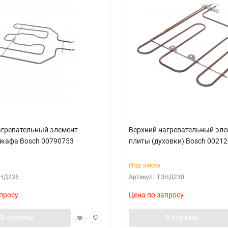
агревательный элемент
Верхний нагревательный эле
шкафа Bosch 00790753
плиты (духовки) Bosch 0021
Под заказ
НД236
Артикул:
ТЭНД230
просу
Цена по запросу
В корзину
В корзину