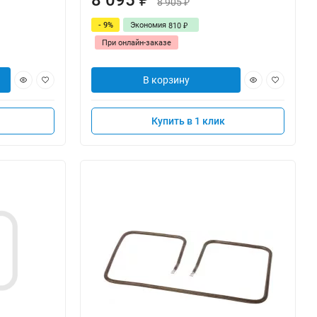
8 095
8 905
₽
- 9%
Экономия
810
₽
При онлайн-заказе
В корзину
Купить в 1 клик