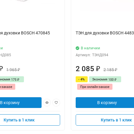
ля духовки BOSCH 470845
ТЭН для духовки BOSCH 448
ии
В наличии
НД085
Артикул:
ТЭНД094
2 085
₽
₽
1 965
2 185
₽
₽
ономия
- 4%
Экономия
175
100
₽
₽
н-заказе
При онлайн-заказе
В корзину
В корзину
Купить в 1 клик
Купить в 1 клик