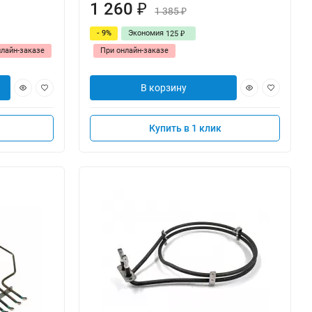
1 260
₽
1 385
₽
- 9%
Экономия
125
₽
нлайн-заказе
При онлайн-заказе
В корзину
Купить в 1 клик