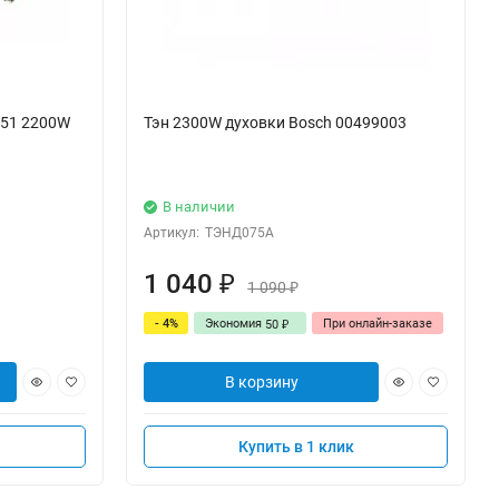
351 2200W
Тэн 2300W духовки Bosch 00499003
В наличии
Артикул:
ТЭНД075А
1 040
₽
1 090
₽
- 4%
Экономия
При онлайн-заказе
50
₽
В корзину
Купить в 1 клик