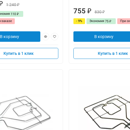
₽
1 240
₽
755
₽
830
₽
ономия
110
₽
н-заказе
- 9%
Экономия
При о
75
₽
В корзину
В корзину
Купить в 1 клик
Купить в 1 клик