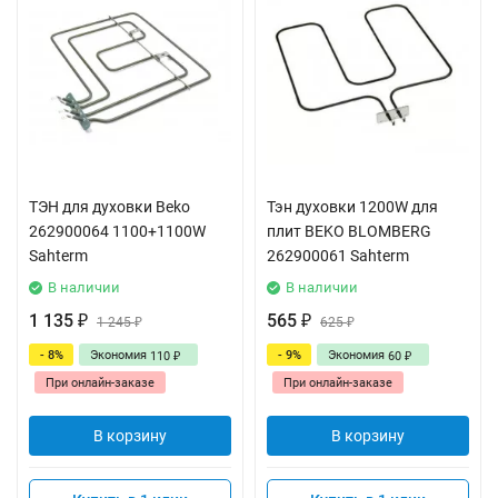
ТЭН для духовки Beko
Тэн духовки 1200W для
262900064 1100+1100W
плит BEKO BLOMBERG
Sahterm
262900061 Sahterm
В наличии
В наличии
1 135
565
₽
1 245
₽
625
₽
₽
- 8%
Экономия
- 9%
Экономия
110
60
₽
₽
При онлайн-заказе
При онлайн-заказе
В корзину
В корзину