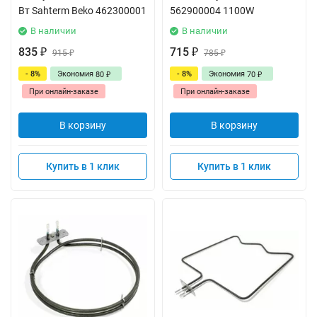
Вт Sahterm Beko 462300001
562900004 1100W
В наличии
В наличии
835
715
₽
915
₽
785
₽
₽
- 8%
Экономия
- 8%
Экономия
80
70
₽
₽
При онлайн-заказе
При онлайн-заказе
В корзину
В корзину
Купить в 1 клик
Купить в 1 клик