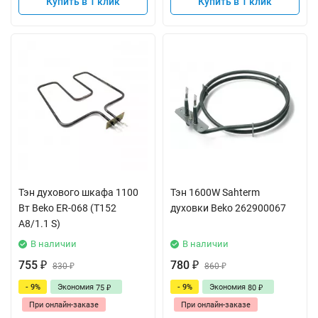
Купить в 1 клик
Купить в 1 клик
Тэн духового шкафа 1100
Тэн 1600W Sahterm
Вт Beko ER-068 (T152
духовки Beko 262900067
A8/1.1 S)
В наличии
В наличии
755
780
₽
830
₽
860
₽
₽
- 9%
Экономия
- 9%
Экономия
75
80
₽
₽
При онлайн-заказе
При онлайн-заказе