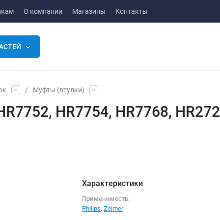
икам
О компании
Магазины
Контакты
АСТЕЙ
ок
/
Муфты (втулки)
 HR7752, HR7754, HR7768, HR27
Характеристики
Применимость:
Philips
,
Zelmer