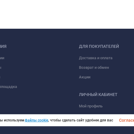
НИЯ
ДЛЯ ПОКУПАТЕЛЕЙ
ии
Доставка и оплата
ы
Возврат и обмен
ы
Акции
площадка
ЛИЧНЫЙ КАБИНЕТ
Мой профиль
Мои заказы
Соглас
ы используем
файлы cookie
, чтобы сделать сайт удобнее для вас