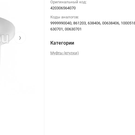
Оригинальный код:
420306564070
Коды аналогов:
9999990040, 861203, 638406, 00638406, 1000518
630701, 00630701
›
Категории
Муфты (втулки)