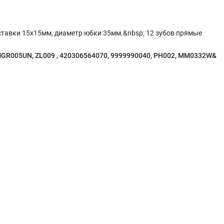
вставки 15х15мм, диаметр юбки 35мм.&nbsp; 12 зубов прямые
GR005UN
, ZL009 , 420306564070, 9999990040, PH002, MM0332W&