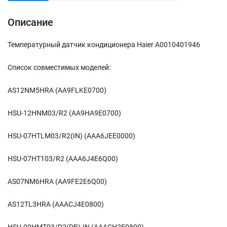
Описание
Температурный датчик кондиционера Haier A0010401946
Список совместимых моделей:
AS12NM5HRA (AA9FLKE0700)
HSU-12HNM03/R2 (AA9HA9E0700)
HSU-07HTLM03/R2(IN) (AAA6JEE0000)
HSU-07HT103/R2 (AAA6J4E6Q00)
AS07NM6HRA (AA9FE2E6Q00)
AS12TL3HRA (AAACJ4E0800)
HSU-09HMT03/R2(DB)-IN (AAACH2E0800)