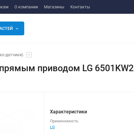
икам
О компании
Магазины
Контакты
АСТЕЙ
хо-датчики)
 с прямым приводом LG 6501KW
Характеристики
Применимость:
LG