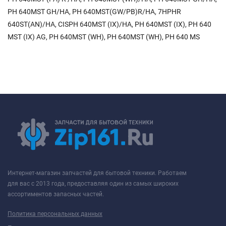
PH 640MST GH/HA, PH 640MST(GW/PB)R/HA, 7HPHR
640ST(AN)/HA, CISPH 640MST (IX)/HA, PH 640MST (IX), PH 640
MST (IX) AG, PH 640MST (WH), PH 640MST (WH), PH 640 MS
Интернет-магазин запчастей для бытовой техники. Работаем
для вас с 2013 года, предоставляя один из самых широких
ассортиментов запасных частей.
Политика персональных данных