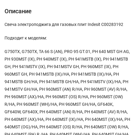
Описание
Свеча электроподжига для газовых плит Indesit C00283192
Подходит к моделям:
G750TX, G750TX, TA 66 S (AN), PRO 95 GT.01, PH 640 MST GH AG,
PH 930MST (IX), PH 940MST (IX), PH 941MSTB (IX), PH 941MSTB
GH, PH 941MSTV (IX), PH 941MSTV GH, PH 960MST (IX), PH
960MST GH, PH 941MSTB (IX)/HA, PH 941MSTB (IX)/HA, PH
941MSTB GH/HA, PH 941MSTB GH/HA, PH 941MSTV (IX)/HA, PH
941MSTV GH/HA, PH 960MST (AN) R/HA, PH 960MST (AV) R/HA,
PH 960MST (AX)/HA, PH 960MST (OS) R/HA, PH 960MST (OW)
R/HA, PH 960MST (WH)/HA, PH 960MST GH/HA, GF640K,
GF640W, GF640X, PH 640MST (AN) R/HA, PH 640MST (AV) R/HA,
PH 640MST (AX)/HA, PH 640MST (IX)/HA, PH 640MST (IX)/HA, PH
640MST (OG)/HA, PH 640MST (OS) R/HA, PH 640MST (OW) R/HA,
PH 640MST (PA) R /HA, PH 640MST (WH)/HA, PH 640MST GH/HA,