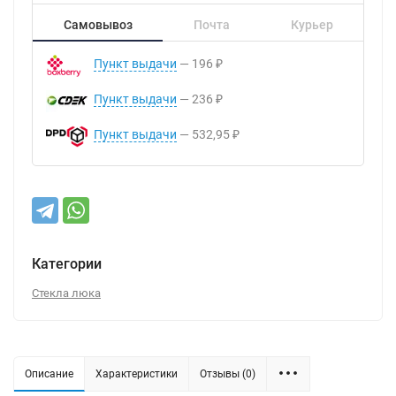
Самовывоз
Почта
Курьер
Пункт выдачи
196
₽
Пункт выдачи
236
₽
Пункт выдачи
532,95
₽
Категории
Стекла люка
Описание
Характеристики
Отзывы (0)