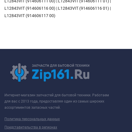
L12843VIT (914606111 00) | L12843VIT (914606111 01) |
L12843VIT (914606116 00) | L12843VIT (914606116 01) |
L12843VIT (914606117 00)
Интернет-магазин запчастей для бытовой техники. Работаем
для вас с 2013 года, предоставляя один из самых широких
ассортиментов запасных частей.
Политика персональных данных
Представительства в регионах