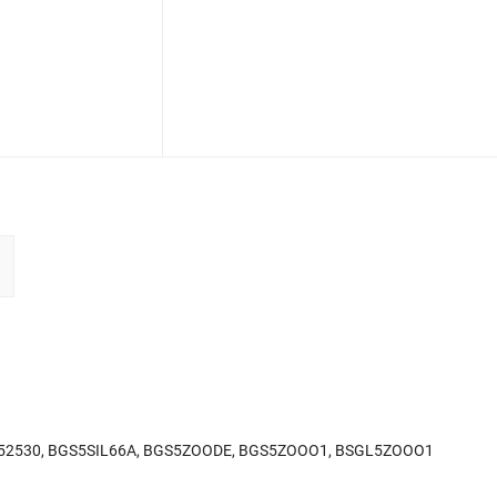
S52530, BGS5SIL66A, BGS5ZOODE, BGS5ZOOO1, BSGL5ZOOO1