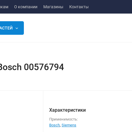
икам
О компании
Магазины
Контакты
АСТЕЙ
Bosch 00576794
Характеристики
Применимость:
Bosch
,
Siemens