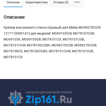
Описание
Характеристики
Отзывы (0)
Описание
Крепеж внутреннего стекла (правый) для Midea MO98270CGW
12171100001415 для моделей: MO69103GW, MO78107CGB,
MO69103X, MO69103GB, MO78101CX, MO78101CGB,
MO78101CGW, MO78100CGBX, MO98270CGB, MO98270CGW,
MO78100CX, MO78100CGBX, MO78101CGW, MO78101CGB,
MO78101CX.