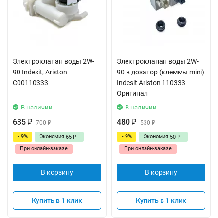
Электроклапан воды 2W-
Электроклапан воды 2W-
90 Indesit, Ariston
90 в дозатор (клеммы mini)
C00110333
Indesit Ariston 110333
Оригинал
В наличии
В наличии
635
480
₽
700
₽
530
₽
₽
- 9%
Экономия
- 9%
Экономия
65
50
₽
₽
При онлайн-заказе
При онлайн-заказе
В корзину
В корзину
Купить в 1 клик
Купить в 1 клик