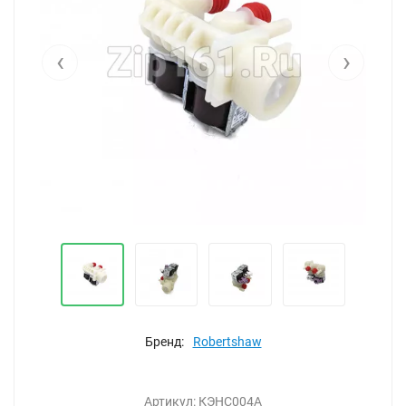
‹
›
Бренд:
Robertshaw
Артикул:
КЭНС004А