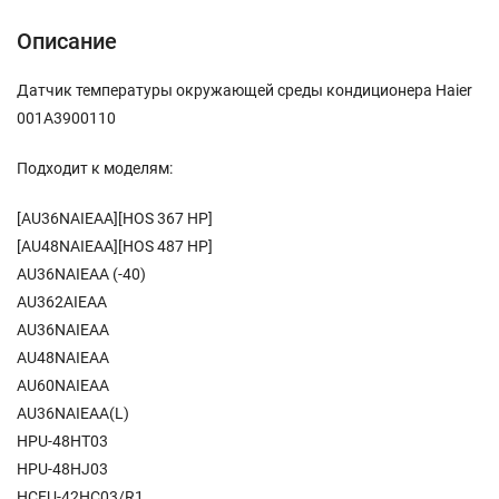
Описание
Датчик температуры окружающей среды кондиционера Haier
001A3900110
Подходит к моделям:
[AU36NAIEAA][HOS 367 HP]
[AU48NAIEAA][HOS 487 HP]
AU36NAIEAA (-40)
AU362AIEAA
AU36NAIEAA
AU48NAIEAA
AU60NAIEAA
AU36NAIEAA(L)
HPU-48HT03
HPU-48HJ03
HCFU-42HC03/R1