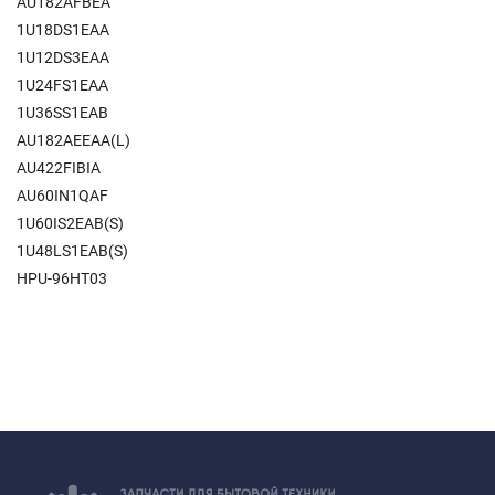
AU182AFBEA
1U18DS1EAA
1U12DS3EAA
1U24FS1EAA
1U36SS1EAB
AU182AEEAA(L)
AU422FIBIA
AU60IN1QAF
1U60IS2EAB(S)
1U48LS1EAB(S)
HPU-96HT03