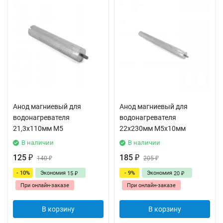
Анод магниевый для
Анод магниевый для
водонагревателя
водонагревателя
21,3х110мм M5
22х230мм M5x10мм
В наличии
В наличии
125
185
₽
140
₽
205
₽
₽
- 10%
Экономия
- 9%
Экономия
15
20
₽
₽
При онлайн-заказе
При онлайн-заказе
В корзину
В корзину