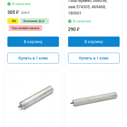
тэнаТермекс 066056,
В наличии
зам.574305, 469468,
305
₽
335
180601
₽
В наличии
- 8%
Экономия
30
₽
При онлайн-заказе
290
₽
В корзину
В корзину
Купить в 1 клик
Купить в 1 клик