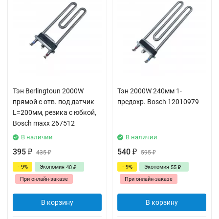
Тэн Berlingtoun 2000W
Тэн 2000W 240мм 1-
прямой с отв. под датчик
предохр. Bosch 12010979
L=200мм, резика с юбкой,
Bosch maxx 267512
В наличии
В наличии
395
540
₽
435
₽
595
₽
₽
- 9%
Экономия
- 9%
Экономия
40
55
₽
₽
При онлайн-заказе
При онлайн-заказе
В корзину
В корзину