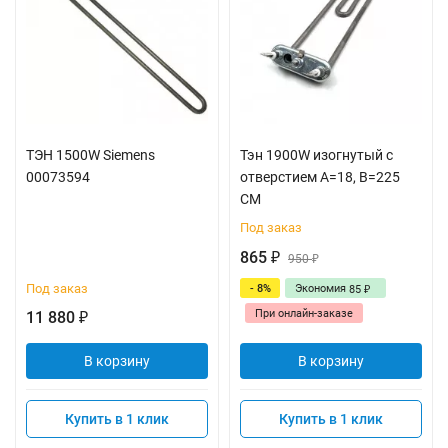
ТЭН 1500W Siemens
Тэн 1900W изогнутый с
00073594
отверстием A=18, B=225
СМ
Под заказ
865
₽
950
₽
Под заказ
- 8%
Экономия
85
₽
При онлайн-заказе
11 880
₽
В корзину
В корзину
Купить в 1 клик
Купить в 1 клик