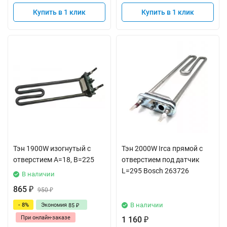
Купить в 1 клик
Купить в 1 клик
Тэн 1900W изогнутый с
Тэн 2000W Irca прямой с
отверстием A=18, B=225
отверстием под датчик
L=295 Bosch 263726
В наличии
865
₽
950
₽
В наличии
- 8%
Экономия
85
₽
При онлайн-заказе
1 160
₽