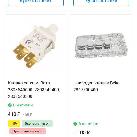
Купить в 1 клик
Купить в 1 клик
Кнопка сетевая Beko
Накладка кнопок Beko
2808540600. 2808540400,
2867700400
2808540500
В наличии
410
₽
450
₽
В наличии
- 8%
Экономия
40
₽
При онлайн-заказе
1 105
₽