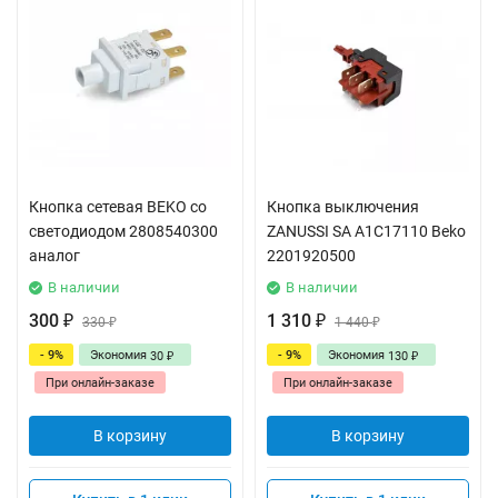
Кнопка сетевая BEKO со
Кнопка выключения
светодиодом 2808540300
ZANUSSI SA A1C17110 Beko
аналог
2201920500
В наличии
В наличии
300
1 310
₽
330
₽
1 440
₽
₽
- 9%
Экономия
- 9%
Экономия
30
130
₽
₽
При онлайн-заказе
При онлайн-заказе
В корзину
В корзину