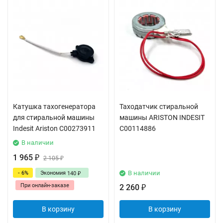
Катушка тахогенератора
Таходатчик стиральной
для стиральной машины
машины ARISTON INDESIT
Indesit Ariston C00273911
C00114886
В наличии
1 965
₽
2 105
₽
В наличии
- 6%
Экономия
140
₽
При онлайн-заказе
2 260
₽
В корзину
В корзину