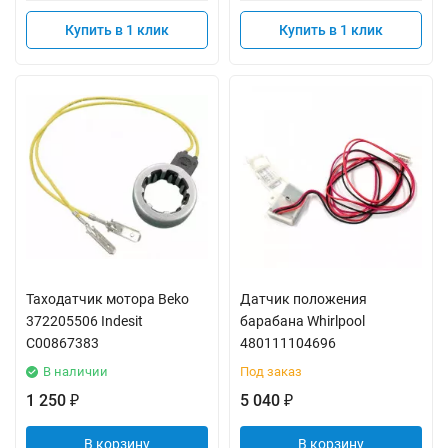
Купить в 1 клик
Купить в 1 клик
Таходатчик мотора Beko
Датчик положения
372205506 Indesit
барабана Whirlpool
C00867383
480111104696
В наличии
Под заказ
1 250
5 040
₽
₽
В корзину
В корзину