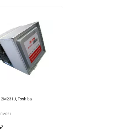
 2M231J, Toshiba
ГМ021
₽