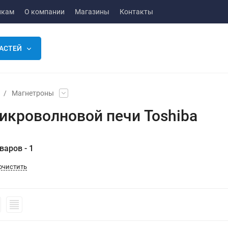
икам
О компании
Магазины
Контакты
АСТЕЙ
/
Магнетроны
икроволновой печи Toshiba
варов - 1
очистить