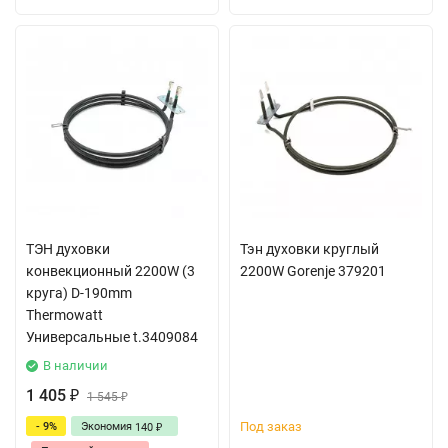
ТЭН духовки
Тэн духовки круглый
конвекционный 2200W (3
2200W Gorenje 379201
круга) D-190mm
Thermowatt
Универсальные t.3409084
В наличии
1 405
₽
1 545
₽
Под заказ
- 9%
Экономия
140
₽