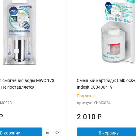
я смягчения воды MWC 173
Сменный картридж Calblock+
 Не поставляется
Indesit C00480419
Под заказ
МС023
Артикул:
ХИМС024
2 010
₽
₽
В корзину
В корзину