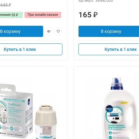
Артикул:
ХИМС000
645
₽
165
₽
ономия
При онлайн-заказе
55
₽
В корзину
В корзину
Купить в 1 клик
Купить в 1 клик