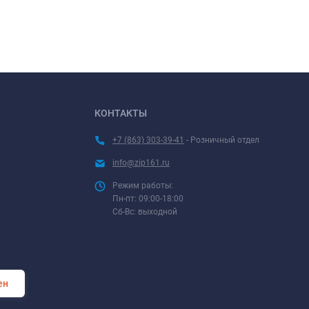
КОНТАКТЫ
+7 (863) 303-39-41
- Розничный отдел
info@zip161.ru
Режим работы:
Пн-пт: 09:00-18:00
Сб-Вс: выходной
ен