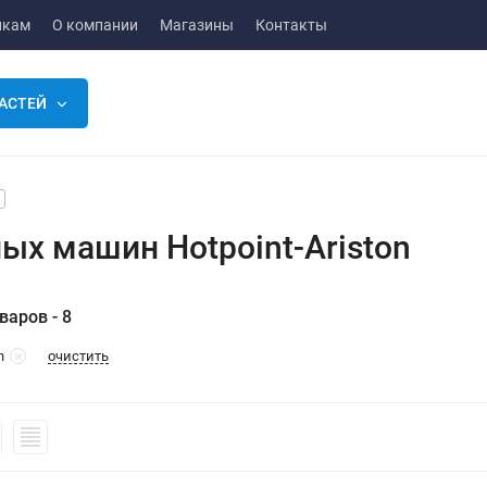
икам
О компании
Магазины
Контакты
АСТЕЙ
ых машин Hotpoint-Ariston
варов - 8
очистить
n