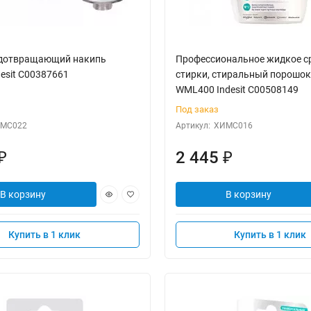
едотвращающий накипь
Профессиональное жидкое с
esit C00387661
стирки, стиральный порошо
WML400 Indesit C00508149
Под заказ
МС022
Артикул:
ХИМС016
2 445
₽
₽
В корзину
В корзину
Купить в 1 клик
Купить в 1 клик