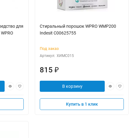
редство для
Стиральный порошок WPRO WMP200
к WPRO
Indesit C00625755
Под заказ
Артикул:
ХИМС015
815
₽
В корзину
Купить в 1 клик