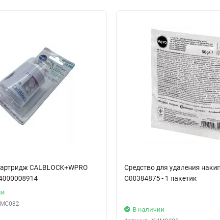
картридж CALBLOCK+WPRO
Средство для удаления накип
4000008914
C00384875 - 1 пакетик
ии
МС082
В наличии