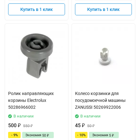
Купить в 1 клик
Купить в 1 клик
Ролик направляющих
Колесо корзинки для
корзины Electrolux
посудомоечной машины
50286966002
ZANUSSI 50269922006
В наличии
В наличии
500
45
₽
550
₽
50
₽
₽
- 9%
Экономия
- 10%
Экономия
50
5
₽
₽