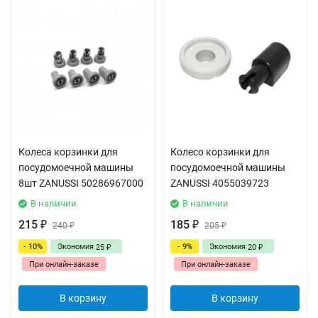
Колеса корзинки для
Колесо корзинки для
посудомоечной машины
посудомоечной машины
8шт ZANUSSI 50286967000
ZANUSSI 4055039723
В наличии
В наличии
215
185
₽
240
₽
205
₽
₽
- 10%
Экономия
- 9%
Экономия
25
20
₽
₽
При онлайн-заказе
При онлайн-заказе
В корзину
В корзину