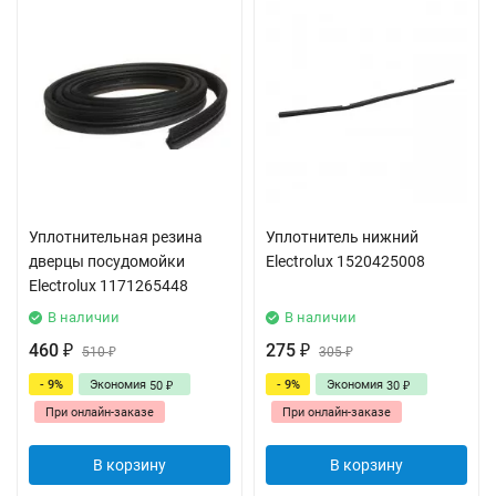
Уплотнительная резина
Уплотнитель нижний
дверцы посудомойки
Electrolux 1520425008
Electrolux 1171265448
В наличии
В наличии
460
275
₽
510
₽
305
₽
₽
- 9%
Экономия
- 9%
Экономия
50
30
₽
₽
При онлайн-заказе
При онлайн-заказе
В корзину
В корзину