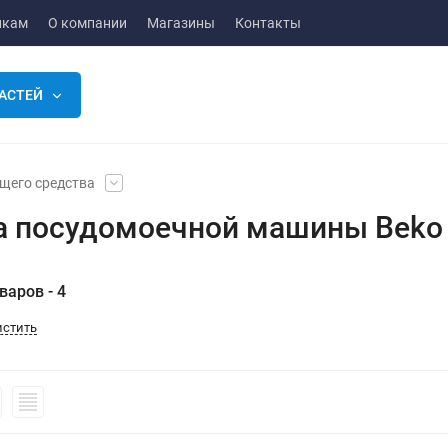
икам
О компании
Магазины
Контакты
АСТЕЙ
щего средства
а посудомоечной машины Beko
варов - 4
истить