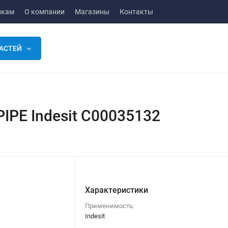
икам
О компании
Магазины
Контакты
АСТЕЙ
IPE Indesit C00035132
Характеристики
Применимость:
Indesit