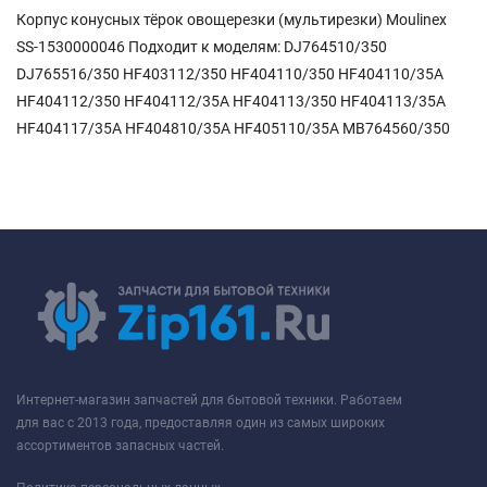
Корпус конусных тёрок овощерезки (мультирезки) Moulinex
SS-1530000046 Подходит к моделям: DJ764510/350
DJ765516/350 HF403112/350 HF404110/350 HF404110/35A
HF404112/350 HF404112/35A HF404113/350 HF404113/35A
HF404117/35A HF404810/35A HF405110/35A MB764560/350
Интернет-магазин запчастей для бытовой техники. Работаем
для вас с 2013 года, предоставляя один из самых широких
ассортиментов запасных частей.