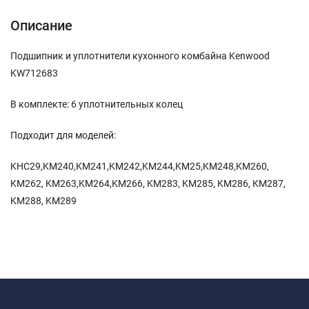
Описание
Подшипник и уплотнители кухонного комбайна Kenwood
KW712683
В комплекте:
6 уплотнительных колец
Подходит для моделей:
KHC29,KM240,KM241,KM242,KM244,KM25,KM248,KM260,
KM262, KM263,KM264,KM266, KM283, KM285, KM286, KM287,
KM288, KM289