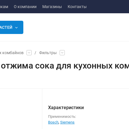
икам
О компании
Магазины
Контакты
АСТЕЙ
х комбайнов
/
Фильтры
 отжима сока для кухонных ко
Характеристики
Применимость:
Bosch
,
Siemens