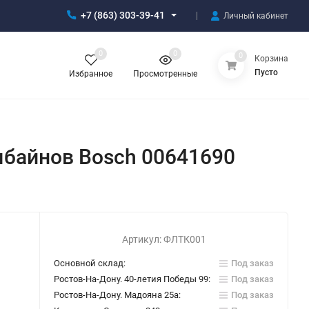
+7 (863) 303-39-41
Личный кабинет
0
0
0
Корзина
Пусто
Избранное
Просмотренные
мбайнов Bosch 00641690
Артикул:
ФЛТК001
Основной склад:
Под заказ
Ростов-На-Дону. 40-летия Победы 99:
Под заказ
Ростов-На-Дону. Мадояна 25а:
Под заказ