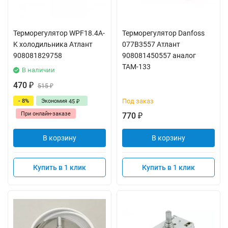
Терморегулятор WPF18.4A-
Терморегулятор Danfoss
K холодильника Атлант
077B3557 Атлант
908081829758
908081450557 аналог
ТАМ-133
В наличии
470
₽
515
₽
Под заказ
- 8%
Экономия
45
₽
При онлайн-заказе
770
₽
В корзину
В корзину
Купить в 1 клик
Купить в 1 клик