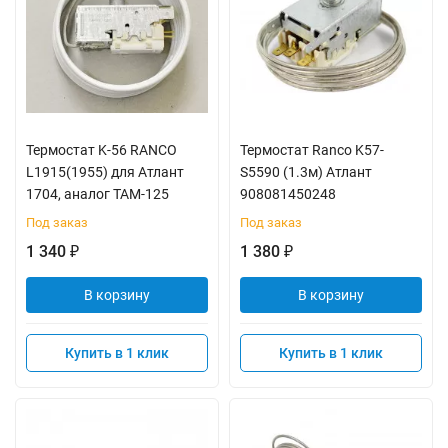
Термостат K-56 RANCO
Термостат Ranco K57-
L1915(1955) для Атлант
S5590 (1.3м) Атлант
1704, аналог ТАМ-125
908081450248
Под заказ
Под заказ
1 340
1 380
₽
₽
В корзину
В корзину
Купить в 1 клик
Купить в 1 клик