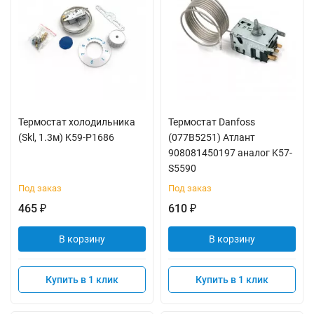
Термостат холодильника
Термостат Danfoss
(Skl, 1.3м) K59-P1686
(077В5251) Атлант
908081450197 аналог K57-
S5590
Под заказ
Под заказ
465
610
₽
₽
В корзину
В корзину
Купить в 1 клик
Купить в 1 клик