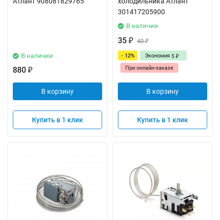
Атлант 908081829765
холодильника Атлант
301417205900
В наличии
35
₽
40
₽
В наличии
- 12%
Экономия
5
₽
При онлайн-заказе
880
₽
В корзину
В корзину
Купить в 1 клик
Купить в 1 клик