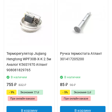
Терморегулятор Jiujiang
Ручка термостата Атлант
Hengtong WPF30B-X-K 2.5м
301417205200
Аналог K56S1970 Атлант
908081829765
В наличии
В наличии
755
85
₽
832
₽
90
₽
₽
- 9%
Экономия
- 5%
Экономия
77
5
₽
₽
При онлайн-заказе
При онлайн-заказе
В корзину
В корзину