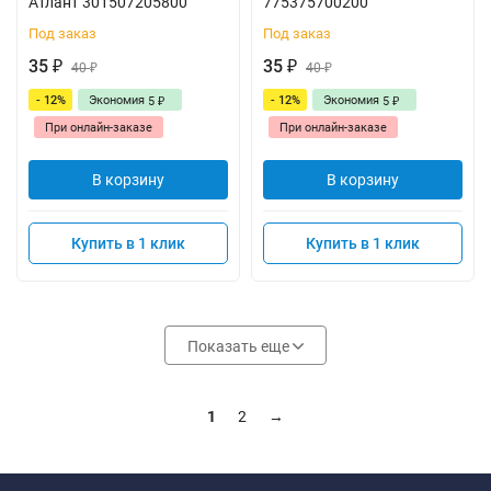
Атлант 301507205800
775375700200
Под заказ
Под заказ
35
35
₽
40
₽
40
₽
₽
- 12%
Экономия
- 12%
Экономия
5
5
₽
₽
При онлайн-заказе
При онлайн-заказе
В корзину
В корзину
Купить в 1 клик
Купить в 1 клик
Показать еще
1
2
→