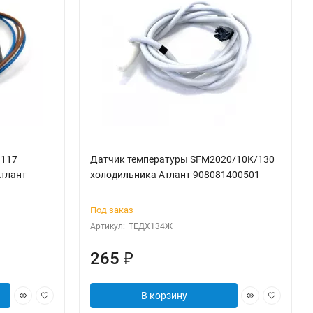
3117
Датчик температуры SFМ2020/10K/130
Атлант
холодильника Атлант 908081400501
Под заказ
Артикул:
ТЕДХ134Ж
265
₽
В корзину