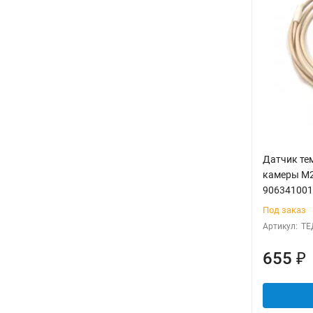
Датчик те
камеры М2
906341001
Под заказ
Артикул:
ТЕ
655
₽