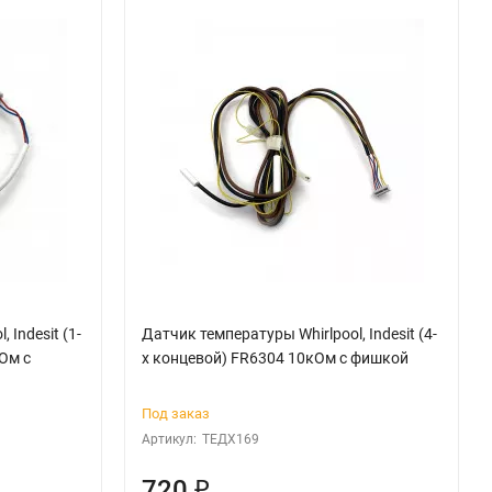
 Indesit (1-
Датчик температуры Whirlpool, Indesit (4-
Ом с
х концевой) FR6304 10кОм с фишкой
Под заказ
Артикул:
ТЕДХ169
720
₽