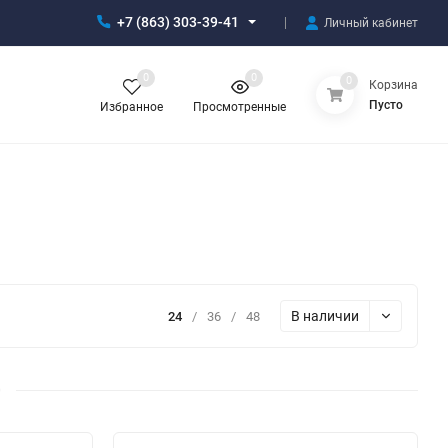
+7 (863) 303-39-41
Личный кабинет
0
0
0
Корзина
Пусто
Избранное
Просмотренные
В наличии
24
/
36
/
48
0