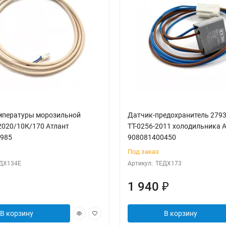
мпературы морозильной
Датчик-предохранитель 279
020/10К/170 Атлант
ТТ-0256-2011 холодильника 
985
908081400450
Под заказ
ДХ134Е
Артикул:
ТЕДХ173
1 940
₽
В корзину
В корзину