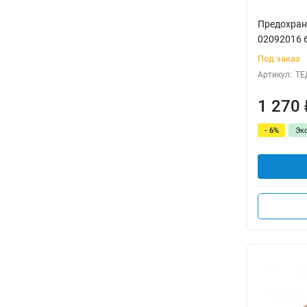
Предохрани
02092016 
Под заказ
Артикул:
ТЕ
1 270
- 6%
Эк