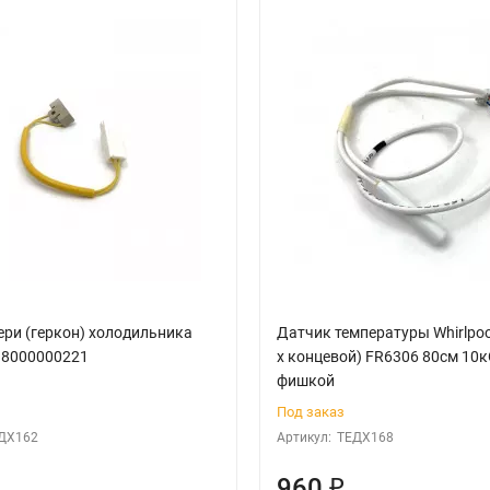
ери (геркон) холодильника
Датчик температуры Whirlpool,
38000000221
х концевой) FR6306 80см 10к
фишкой
Под заказ
ДХ162
Артикул:
ТЕДХ168
960
₽