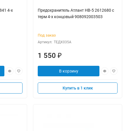
841 4-х
Предохранитель Атлант НВ-5 2612680 с
терм 4-х концовый 908092003503
Под заказ
Артикул:
ТЕДХ035А
1 550
₽
В корзину
Купить в 1 клик