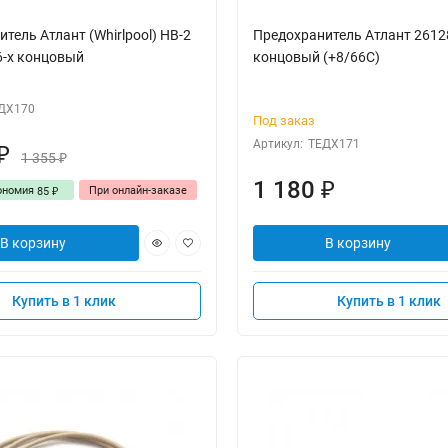
тель Атлант (Whirlpool) НВ-2
Предохранитель Атлант 2612
6-х концовый
концовый (+8/66С)
ДХ170
Под заказ
Артикул:
ТЕДХ171
₽
1 355
₽
1 180
₽
ономия
При онлайн-заказе
85
₽
В корзину
В корзину
Купить в 1 клик
Купить в 1 клик