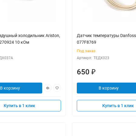
здушный холодильник Ariston,
Датчик температуры Danfoss
0270924 10 кОм
077F8769
Под заказ
ДХ037А
Артикул:
ТЕДХ023
650
₽
В корзину
В корзину
Купить в 1 клик
Купить в 1 клик