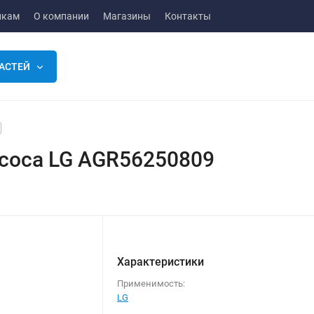
икам
О компании
Магазины
Контакты
АСТЕЙ
есоса LG AGR56250809
Характеристики
Применимость:
LG