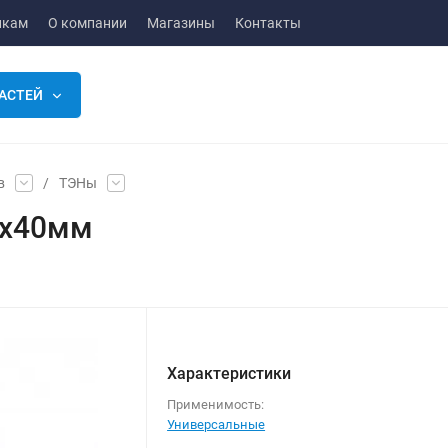
икам
О компании
Магазины
Контакты
АСТЕЙ
в
/
ТЭНы
0x40мм
Характеристики
Применимость:
Универсальные