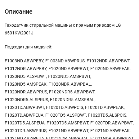
Описание
Таходатчик стиральной машины с прямым приводом LG
6501KW2001J
Подходит для моделей:
F1003ND.ABWPEBY, F1003ND.ABWPRUS, F1012NDR.ABWPBWT,
F1012NDR.ABWPEBY, F1020ND.ABWPBWT, F1020ND.ABWPEAK,
F1020ND5.ALSPBWT, F1020ND5.AMSPBWT,
F1020ND5.AMSPEAK, F1020NDR.ABWPBAL,
F1020NDR.ABWPRUS, F1020NDR5.ABWPBWT,
F1020NDR5.ALSPRUS, F1020NDR5.AMSPBAL,
F1020TD.ABWPBWT, F1020TD.ABWPCIS, F1020TD.ABWPEAK,
F1020TD.ABWPEUA, F1020TD5.ALSPBWT, F1020TD5.ALSPCIS,
F1020TD5.ALSPEUA, F1020TD5.AMSPBWT, F1020TDR.ABWPBWT,
F1020TDR.ABWPRUS, F1021ND.ABWPBWT, F1021ND.ABWPEAK,
F1021ND.ABWPEUA, F1021NDR.ABWPBAL, F1021NDR.ABWPBWT,