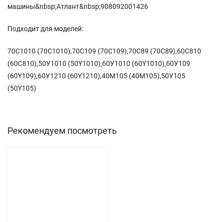
машины&nbsp;Атлант&nbsp;908092001426
Подходит для моделей:
70C1010 (70С1010),70C109 (70С109),70С89 (70C89),60С810
(60C810),50У1010 (50Y1010),60У1010 (60Y1010),60У109
(60Y109),60У1210 (60Y1210),40М105 (40M105),50У105
(50Y105)
Рекомендуем посмотреть