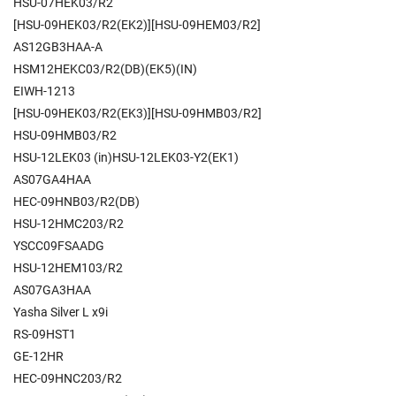
HSU-07HEK03/R2
[HSU-09HEK03/R2(EK2)][HSU-09HEM03/R2]
AS12GB3HAA-A
HSM12HEKC03/R2(DB)(EK5)(IN)
EIWH-1213
[HSU-09HEK03/R2(EK3)][HSU-09HMB03/R2]
HSU-09HMB03/R2
HSU-12LEK03 (in)HSU-12LEK03-Y2(EK1)
AS07GA4HAA
HEC-09HNB03/R2(DB)
HSU-12HMC203/R2
YSCC09FSAADG
HSU-12HEM103/R2
AS07GA3HAA
Yasha Silver L x9i
RS-09HST1
GE-12HR
HEC-09HNC203/R2