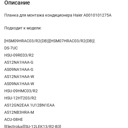
Описание
Планка для монтажа кондиционера Haier A0010101275A
Подходит к модели:
[HSM09HRAC03/R2(DB)][HSM07HRAC03/R2(DB)]
DS-7UC
HSU-09RE03/R2
AS12NA1HAA-G
AS09NA1HAA-G
AS12NA1HAA-W
AS09NA1HAA-W
HSU-09HMC03/R2
HSU-12HT203/R2
AS12GN2EAA 1U12BN1EAA
AS12NB3HRA-M
ACU-08HE
[Electrolux][SU-12LEK13/R2-B3]