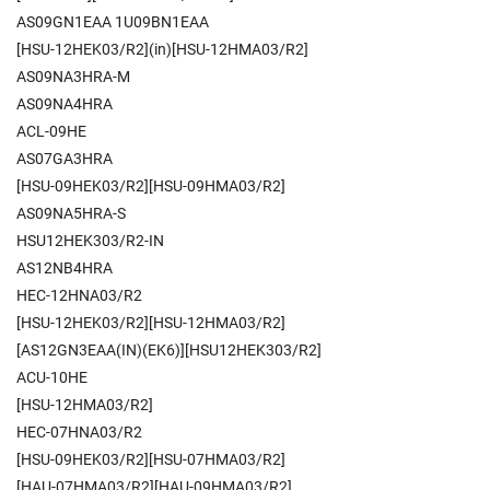
AS09GN1EAA 1U09BN1EAA
[HSU-12HEK03/R2](in)[HSU-12HMA03/R2]
AS09NA3HRA-M
AS09NA4HRA
ACL-09HE
AS07GA3HRA
[HSU-09HEK03/R2][HSU-09HMA03/R2]
AS09NA5HRA-S
HSU12HEK303/R2-IN
AS12NB4HRA
HEC-12HNA03/R2
[HSU-12HEK03/R2][HSU-12HMA03/R2]
[AS12GN3EAA(IN)(EK6)][HSU12HEK303/R2]
ACU-10HE
[HSU-12HMA03/R2]
HEC-07HNA03/R2
[HSU-09HEK03/R2][HSU-07HMA03/R2]
[HAU-07HMA03/R2][HAU-09HMA03/R2]