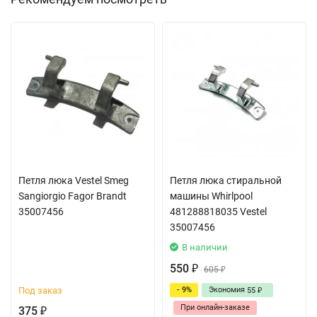
Петля люка Vestel Smeg
Петля люка стиральной
Sangiorgio Fagor Brandt
машины Whirlpool
35007456
481288818035 Vestel
35007456
В наличии
550
₽
605
₽
Под заказ
- 9%
Экономия
55
₽
При онлайн-заказе
375
₽