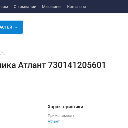
икам
О компании
Магазины
Контакты
АСТЕЙ
ника Атлант 730141205601
Характеристики
Применимость:
Атлант