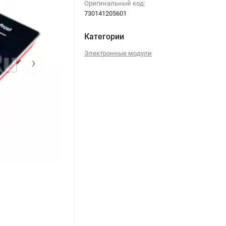
Оригинальный код:
730141205601
Категории
Электронные модули
›