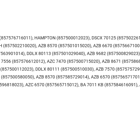
0 (857576716011), HAMPTON (857500012023), DSCX 70125 (857502261
 (857502210020), AZB 8570 (857501015020), AZB 6670 (8575667100
7563901014), DDLX 80113 (857501029040), AZB 9682 (857500829023)
7556 (857576612012), AZC 7470 (857500715020), AZB 8671 (857586
 (857500112023), DDLX 80111 (857500510030), AZB 7570 (857575729
 (857500580050), AZB 8570 (857585729014), AZB 6570 (85756571701
596818023), AZC 6570 (857565715012), BA 7011 KB (857584616091),