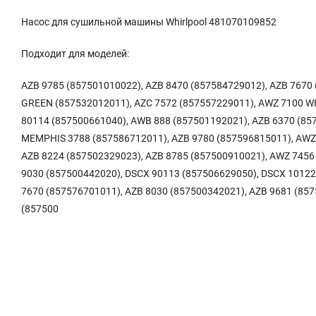
Насос для сушильной машины Whirlpool 481070109852
Подходит для моделей:
AZB 9785 (857501010022), AZB 8470 (857584729012), AZB 767
GREEN (857532012011), AZC 7572 (857557229011), AWZ 7100 WH
80114 (857500661040), AWB 888 (857501192021), AZB 6370 (85
MEMPHIS 3788 (857586712011), AZB 9780 (857596815011), AWZ 
AZB 8224 (857502329023), AZB 8785 (857500910021), AWZ 7456
9030 (857500442020), DSCX 90113 (857506629050), DSCX 10122
7670 (857576701011), AZB 8030 (857500342021), AZB 9681 (857
(857500