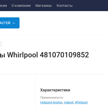
икам
О компании
Магазины
Контакты
АСТЕЙ
 Whirlpool 481070109852
Характеристики
Применимость:
Hotpoint-Ariston
,
Indesit
,
Whirlpool