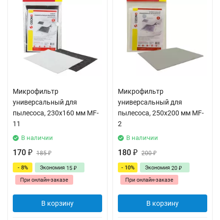
Микрофильтр
Микрофильтр
универсальный для
универсальный для
пылесоса, 230х160 мм MF-
пылесоса, 250х200 мм MF-
11
2
В наличии
В наличии
170
180
₽
185
₽
200
₽
₽
- 8%
Экономия
- 10%
Экономия
15
20
₽
₽
При онлайн-заказе
При онлайн-заказе
В корзину
В корзину