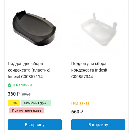
Поддон для сбора
Поддон для сбора
конденсата (пластик)
конденсата Indesit
Indesit C00857114
C00857344
В наличии
360
₽
395
₽
Под заказ
- 8%
Экономия
35
₽
При онлайн-заказе
660
₽
В корзину
В корзину