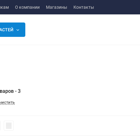
икам
О компании
Магазины
Контакты
АСТЕЙ
варов - 3
чистить