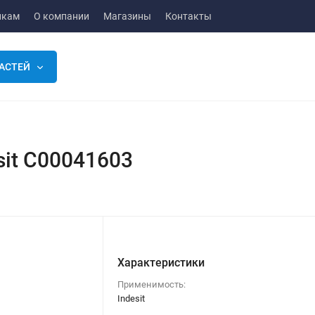
икам
О компании
Магазины
Контакты
АСТЕЙ
it C00041603
Характеристики
Применимость:
Indesit