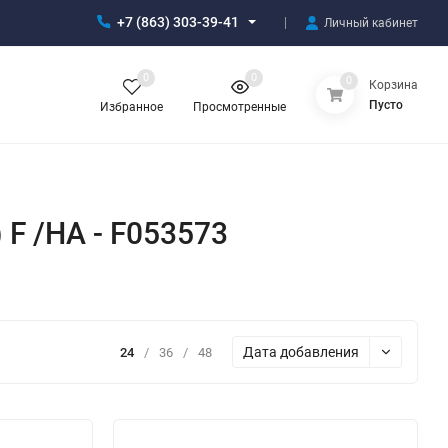
+7 (863) 303-39-41
Личный кабинет
0
0
0
Корзина
Пусто
Избранное
Просмотренные
F /HA - F053573
Дата добавления
24
/
36
/
48