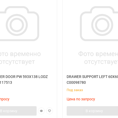
ER DOOR PW 593X138 LODZ
DRAWER SUPPORT LEFT 60X60 
0117513
C00098780
Под заказ
просу
Цена по запросу
В корзину
В корзину